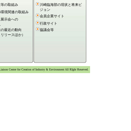
しました。
業等の取組み
川崎臨海部の現状と将来ビ
ジョン
しました。
の環境関連の取組み
会員企業サイト
しました。
連展示会への
行政サイト
況
開始いたしました。
業の最近の動向
協議会等
スリリースほか）
しました。
しました。
しました。
Liaison Center for Creation of Industry & Environment All RIght Reserved.
しました。
しました。
しました。
しました。
しました。
しました。
しました。
しました。
開始いたしました。