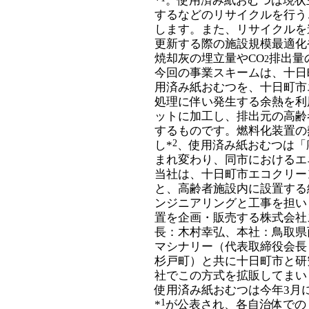
*
。使用済み紙おむつは現状
するなどのリサイクルを行う
します。また、リサイクルを
更新する際の施設規模最適化
焼却灰の埋立量やCO
排出量
2
今回の事業スキームは、十日
用済み紙おむつを、十日町市
処理に伴い発生する余熱を利
ットに加工し、排出元の高齢
するものです。燃料化装置の
2
し*
、使用済み紙おむつは「
まれ変わり、同市におけるエ
当社は、十日町市エコクリー
と、高齢者施設内に設置する
ンジニアリングと工事を担い
置を企画・販売する株式会社
長：木村幸弘、本社：鳥取県
マシナリー（代表取締役会長
杉戸町）と共に十日町市と研
社でこの方式を拡販してまい
使用済み紙おむつは今年3月
1
*
が公表され、各自治体での