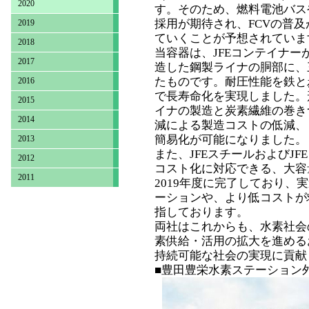
2020
す。そのため、燃料電池バス
採用が期待され、FCVの普
2019
ていくことが予想されていま
2018
当容器は、JFEコンテイナー
2017
造した鋼製ライナの胴部に、
たものです。耐圧性能を鉄と
2016
で長寿命化を実現しました。
2015
イナの製造と炭素繊維の巻き
2014
減による製造コストの低減、
簡易化が可能になりました。
2013
また、JFEスチールおよびJ
2012
コスト化に対応できる、大容量
2011
2019年度に完了しており、
ーションや、より低コストが
指しております。
両社はこれからも、水素社会
素供給・活用の拡大を進める
持続可能な社会の実現に貢献
■豊田豊栄水素ステーション