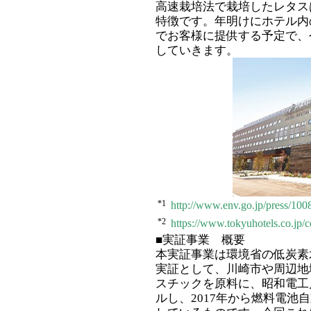
高速栽培法で栽培したレタス
特徴です。年明けにホテル内のレストラン
でお客様に提供する予定で、
していきます。
*1
http://www.env.go.jp/press/100
*2
https://www.tokyuhotels.co.jp/
■実証事業 概要
本実証事業は環境省の低炭素
実証として、川崎市や周辺地
スチックを原料に、昭和電工
ルし、2017年から燃料電池