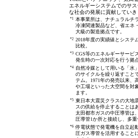
エネルギーシステムでのサス
な社会の発展に貢献していき
*1
本事業所は、ナチュラルチ
冷凍関連製品など、省エネ・
大級の製造拠点です。
*2
2018年度の実績値とシス
比較。
*3
CGS等のエネルギーサービ
発生時の一次対応を行う拠
*4
自然冷媒として用いる「水
のサイクルを繰り返すこと
テム。1971年の発売以来
や工場といった大空間を対
ます。
*5
東日本大震災クラスの大地
スの供給を停止することは
太田都市ガスの中圧導管は、
圧導管1か所と接続し、多
*6
停電状態で発電機を自立起
圧ガス導管を活用すること