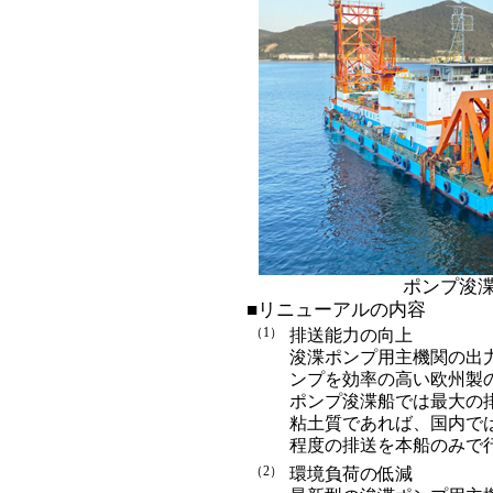
ポンプ浚
■リニューアルの内容
（1）
排送能力の向上
浚渫ポンプ用主機関の出力を8
ンプを効率の高い欧州製
ポンプ浚渫船では最大の
粘土質であれば、国内では
程度の排送を本船のみで
（2）
環境負荷の低減