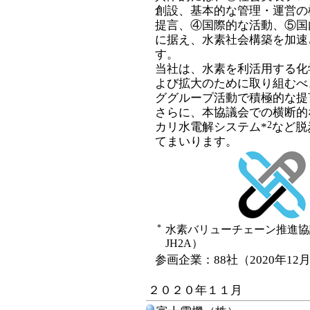
創設、基本的な管理・運営の
提言、④国際的な活動、⑤国
に据え、水素社会構築を加速
す。
当社は、水素を利活用する化
よび拡大のために取り組むべ
ググループ活動で積極的な提
さらに、本協議会での横断的
2
カリ水電解システム*
など脱
てまいります。
*
水素バリューチェーン推進協議会（Jap
JH2A）
参画企業：88社（2020年12
２０２０年１１月