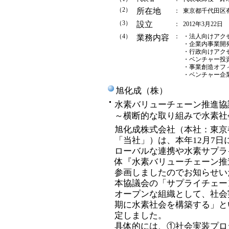
（2）
所在地
：
東京都千代田区有
（3）
設立
：
2012年3月22日
（4）
：
・法人向けアク
業務内容
・企業内事業開
・行政向けアク
・ベンチャー投
・事業創造オフ
・ベンチャー企
旭化成（株）
水素バリューチェーン推進協議
～横断的な取り組みで水素社
旭化成株式会社（本社：東京
「当社」）は、本年12月7
ローバルな連携や水素サプラ
体『水素バリューチェーン推
参画しましたのでお知らせい
本協議会の「サプライチェー
オープンな組織として、社会
期に水素社会を構築する」と
定しました。
具体的には、①社会実装プロ