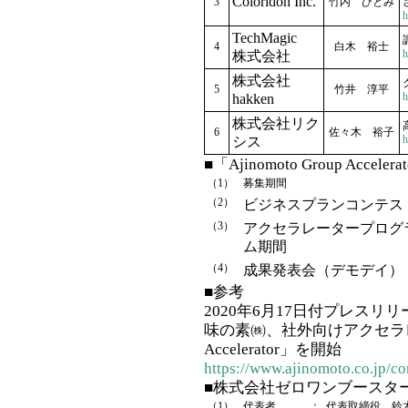
Coloridoh Inc.
3
竹内 ひとみ
h
TechMagic
4
白木 裕士
h
株式会社
株式会社
5
竹井 淳平
h
hakken
株式会社リク
6
佐々木 裕子
h
シス
■「Ajinomoto Group Acc
（1）
募集期間
（2）
ビジネスプランコンテス
（3）
アクセラレータープログ
ム期間
（4）
成果発表会（デモデイ）
■参考
2020年6月17日付プレスリリ
味の素㈱、社外向けアクセラレータ
Accelerator」を開始
https://www.ajinomoto.co.jp/c
■株式会社ゼロワンブースタ
（1）
代表者
：
代表取締役 鈴