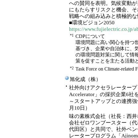
への賛同を表明。気候変動が
にもたらすリスクと機会、そ
戦略への組み込みと積極的な
■環境ビジョン2050
https://www.fujielectric.co.j
*1
CDPについて
環境問題に高い関心を持つ
基づき、企業や自治体に、
の環境問題対策に関して情
策を促すことを主たる活動
*2
Task Force on Climate-related F
旭化成（株）
社外向けアクセラレータープログラム
Accelerator」の採択企業6
～スタートアップとの連携強
月10日）
味の素株式会社（社長：西井
会社ゼロワンブースター（代
代田区）と共同で、社外ベン
レータープログラム「Ajinomoto