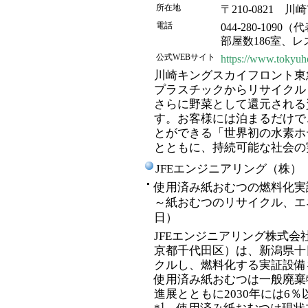
所在地
〒210-0821 川
電話
044-280-1090（
部屋数186室、
公式WEBサイト
https://www.tokyuho
川崎キングスカイフロント東
プラスチックからリサイクル
さらに野菜として還元される
す。お客様には泊まるだけで
とができる「世界初の水素ホ
とともに、持続可能な社会の
JFEエンジニアリング（株）
使用済み紙おむつの燃料化実
～紙おむつのリサイクル、エネ
日）
JFEエンジニアリング株式
京都千代田区）は、新潟県十
クルし、燃料化する実証設備
使用済み紙おむつは一般廃棄
進展とともに2030年には6
1