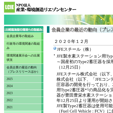
会員企業等の取組み
２０２０年１２月
行政等の環境関連の取組
み
JFEスチール（株）
環境関連展示会への出展
JFE製水素ステーション用Ty
状況
～国産初のType2蓄圧器を
（12月25日）
会員企業の最近の動向
（プレスリリースほか）
JFEスチール株式会社（以下、
株式会社（以下、「JFEコ
2025
圧容器の開発を行っており、2
2024
1
用Type2蓄圧器*
の商品化を完
2023
器が豊田豊栄水素ステーション
年12月25日より運用が開始
2022
JFE製Type2蓄圧器は使
2021
（Fuel Cell Vehicle 