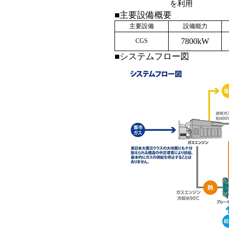
を利用
■主要設備概要
主要設備
設備能力
7800kW
CGS
■システムフロー図