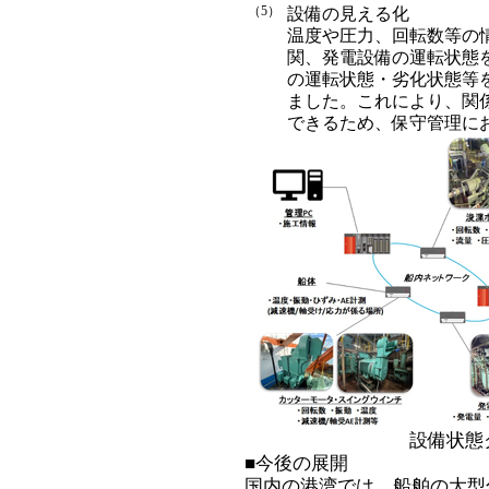
（5）
設備の見える化
温度や圧力、回転数等の
関、発電設備の運転状態
の運転状態・劣化状態等
ました。これにより、関
できるため、保守管理に
設備状態
■今後の展開
国内の港湾では、船舶の大型