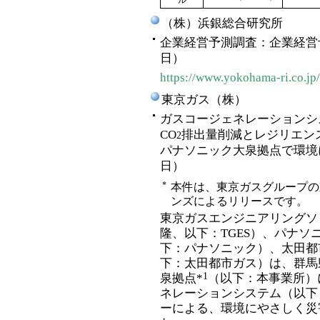
ル
（株）浜銀総合研究所
企業経営予測調査：企業経営予測
日）
https://www.yokohama-ri.co.jp
東京ガス（株）
ガスコージェネレーションシ
CO
排出量削減とレジリエン
2
パナソニック大泉拠点で環境に
日）
*
本件は、東京ガスグループの
ンズによるリリースです。
東京ガスエンジニアリングソ
隆、以下：TGES）、パナソ
下：パナソニック）、太田都
下：太田都市ガス）は、群馬
1
泉拠点*
（以下：本事業所）
ネレーションシステム（以下
ーによる、環境にやさしく災