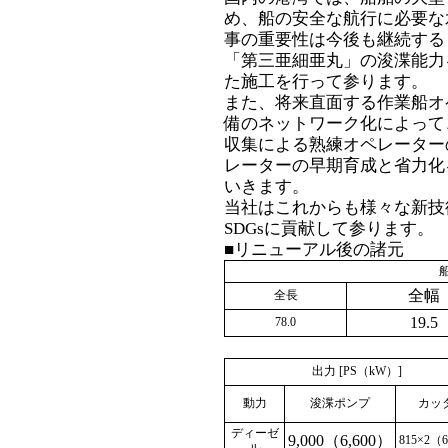
め、船の安全な航行に必要な
事の重要性は今後も継続する
「第三亜細亜丸」の浚渫能力
た施工を行って参ります。
また、将来直面する作業船オ
備のネットワーク化によって
収集による熟練オペレーター
レーターの早期育成と省力化
いきます。
当社はこれからも様々な新技
SDGsに貢献して参ります。
■リニューアル後の諸元
全幅
全長
19.5
78.0
出力 [PS（kW）]
動力
浚渫ポンプ
カッ
ディーゼ
9,000（6,600）
815×2（