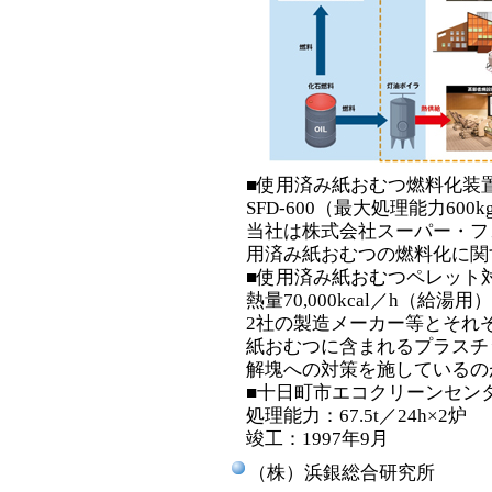
■使用済み紙おむつ燃料化装
SFD-600（最大処理能力600
当社は株式会社スーパー・フ
用済み紙おむつの燃料化に関
■使用済み紙おむつペレット
熱量70,000kcal／h（給湯用）
2社の製造メーカー等とそれ
紙おむつに含まれるプラスチ
解塊への対策を施しているの
■十日町市エコクリーンセン
処理能力：67.5t／24h×2炉
竣工：1997年9月
（株）浜銀総合研究所