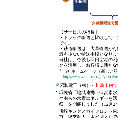
【サービスの特長】
・トラック輸送と比較して、
です。
・鉄道輸送は、大量輸送が可
最も少ない輸送手段となりま
当社は、今後も羽田空港の利
クを活用し、お客様に新たな
*
当社ホームページ（新しい羽田戦
https://www.nittsu.co.jp/global/r
昭和電工（株）
＜川崎市内で
環境省「地域連携・低炭素水
ク由来の水素エネルギーを活
祭」を開催しました（12月2
川崎キングスカイフロント東
市、総支配人：水谷徳之）で