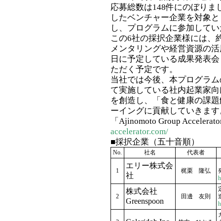
応募総数は148件にのぼりま
したベンチャー企業を対象と
し、プログラムに参加してい
この6社の採択企業様には、
メンタリングや経営資源の活用
日に予定している成果発表会
ただく予定です。
当社では今後、本プログラム
て実施している社内起業家向
を創造し、「食と健康の課題
ーイングに貢献していきます
「Ajinomoto Group Accelerat
accelerator.com/
■採択企業（五十音順）
No.
社名
代表者
エリー株式会
1
梶栗 隆弘
社
h
株式会社
2
田邊 友則
Greenspoon
h