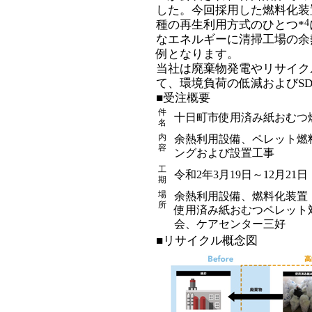
した。今回採用した燃料化装
4
種の再生利用方式のひとつ*
なエネルギーに清掃工場の余
例となります。
当社は廃棄物発電やリサイク
て、環境負荷の低減およびS
■受注概要
件
十日町市使用済み紙おむつ
名
内
余熱利用設備、ペレット燃
容
ングおよび設置工事
工
令和2年3月19日～12月21日
期
場
余熱利用設備、燃料化装置
所
使用済み紙おむつペレット
会、ケアセンター三好
■リサイクル概念図