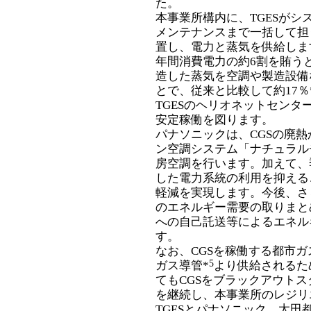
た。
本事業所構内に、TGESが
メンテナンスまで一括して担
置し、電力と蒸気を供給しま
年間消費電力の約6割を賄う
造した蒸気を空調や製造設備
とで、従来と比較して約17％
TGESのヘリオネットセンター
安定稼働を図ります。
パナソニックは、CGSの廃
ン空調システム「ナチュラル
房空調を行います。加えて、
した電力系統の利用を抑える
軽減を実現します。今後、さ
のエネルギー需要の取りまと
への自己託送等によるエネル
す。
なお、CGSを稼働する都市
5
ガス導管*
より供給されるた
てもCGSをブラックアウトス
を継続し、本事業所のレジリ
TGESとパナソニック、太