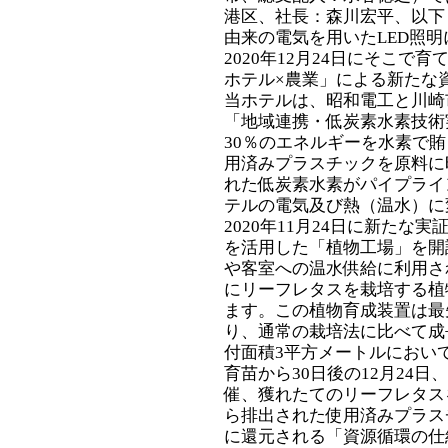
港区、社長：森川宏平、以下
由来の電気を用いたLED照
2020年12月24日にそこで
ホテル×農業」による新たな
当ホテルは、昭和電工と川崎
「地域連携・低炭素水素技術
30％のエネルギーを水素で
用済みプラスチックを原料に
れた低炭素水素がパイプライ
テルの電気及び熱（温水）に
2020年11月24日に新た
を活用した「植物工場」を開
や客室への温水供給に利用さ
にリーフレタスを栽培する植
ます。この植物育成装置は最
り、通常の栽培法に比べて成
付面積3平方メートルにおいて
育苗から30日後の12月24
催、獲れたてのリーフレタス
ら排出された使用済みプラス
に還元される「資源循環の仕