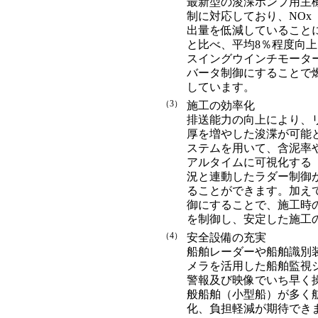
最新型の浚渫ポンプ用主機
制に対応しており、NOx
出量を低減していること
と比べ、平均8％程度向
スイングウインチモータ
バータ制御にすることで
しています。
（3）
施工の効率化
排送能力の向上により、
厚を増やした浚渫が可能
ステムを用いて、含泥率
アルタイムに可視化する
況と連動したラダー制御
ることができます。加え
御にすることで、施工時
を制御し、安定した施工
（4）
安全設備の充実
船舶レーダーや船舶識別装
メラを活用した船舶監視
警報及び映像でいち早く
般船舶（小型船）が多く
化、負担軽減が期待でき